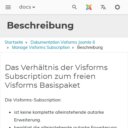
docs
Dokumentation
Beschreibung
FAQs
Releases
Startseite
Dokumentation Visforms Joomla 6
Manage Visforms Subscription
Beschreibung
Das Verhältnis der Visforms
Subscription zum freien
Visforms Basispaket
Die Visforms-Subscription:
ist keine komplette alleinstehende autarke
Erweiterung.
benötigt die alleinstehende autarke Erweiterung