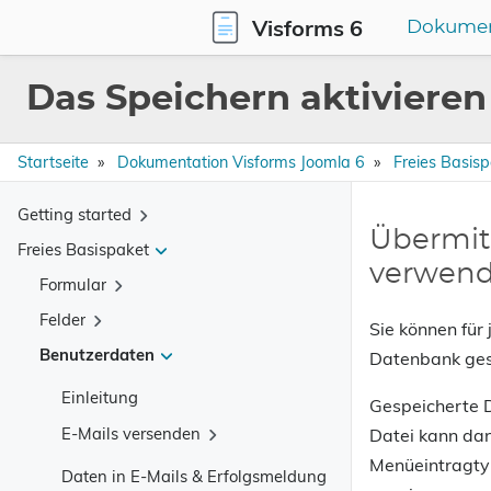
Visforms 6
Dokumen
Das Speichern aktivieren
Startseite
Dokumentation Visforms Joomla 6
Freies Basis
Getting started
Übermit
Freies Basispaket
Ihre Möglichkeiten mit Visforms
verwen
Formular
Über unsere Dokumentation
Felder
Was bietet die Subscription
Über die Formularkomponente
Sie können für 
Benutzerdaten
Datenbank gesp
Installationsanleitung
Erste Schritte bis zur Anzeige
Unterstützte HTML Controls
Submit & Reset-Button
Validierung der Eingaben
Einleitung
Navigation der Komponente
Gespeicherte D
Erfolgsseite und Erfolgsmeldung
Defaultwerte setzen
E-Mails versenden
Datei kann dan
Menü-Navigation
Menüeintragt
Daten speichern und anzeigen
Text oder Textarea
Schnell-Navigation
Daten in E-Mails & Erfolgsmeldung
Einleitung