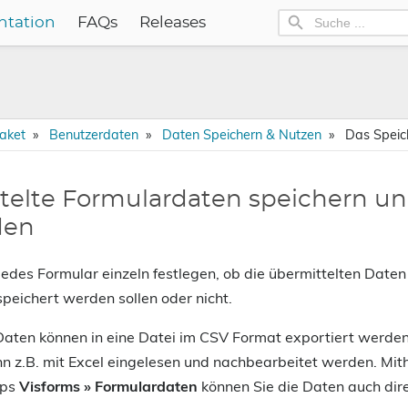
tation
FAQs
Releases
paket
Benutzerdaten
Daten Speichern & Nutzen
Das Speich
telte Formulardaten speichern u
den
jedes Formular einzeln festlegen, ob die übermittelten Daten 
eichert werden sollen oder nicht.
aten können in eine Datei im CSV Format exportiert werden
n z.B. mit Excel eingelesen und nachbearbeitet werden. Mith
yps
Visforms » Formulardaten
können Sie die Daten auch dir