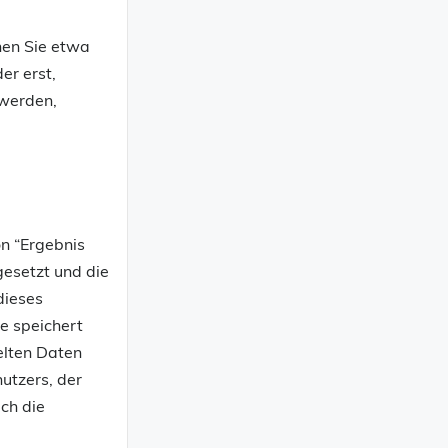
nen Sie etwa
er erst,
 werden,
on “Ergebnis
gesetzt und die
dieses
e speichert
elten Daten
utzers, der
ch die